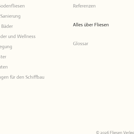
odenfliesen
Referenzen
Sanierung
Alles über Fliesen
e Bäder
er und Wellness
Glossar
legung
ter
uten
ngen für den Schiffbau
©
2026
Fliesen Verle