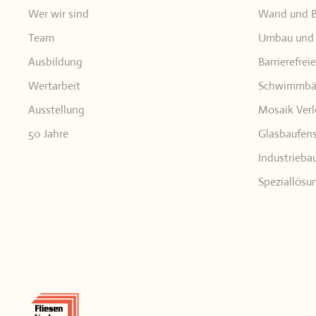
Wer wir sind
Wand und B
Team
Umbau und 
Ausbildung
Barrierefrei
Wertarbeit
Schwimmbäd
Ausstellung
Mosaik Ver
50 Jahre
Glasbaufens
Industrieba
Speziallösu