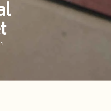
al
t
ng